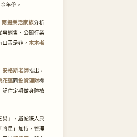
黃金年份。
！
雨揚樂活家族
分析
從事銷售、公關行業
有口舌是非，
木木老
！
安格斯老師
指出，
桃花運
同
投資理財
機
，記住定期做身體檢
三災」，屬蛇嘅人只
「將星」加持，管理