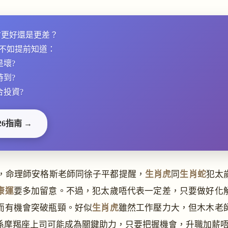
勢會更好還是更差？
不如提前知道：
是壞?
時到?
合投資?
26指南 →
年，命理師安格斯老師同徐子平都提醒，
生肖虎
同
生肖蛇
犯太
康運
要多加留意。不過，犯太歲唔代表一定差，只要做好化
而有機會突破瓶頸。好似
生肖虎
雖然工作壓力大，但木木老
係摩羯座上司可能成為關鍵助力，只要把握機會，升職加薪