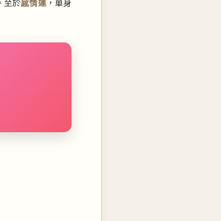
。至於
感情運
，單身