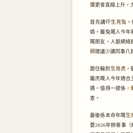
運
更會直線上升，
首先講吓
生肖兔
，
過，屬兔嘅人今年
嘅朋友，人脈網絡
師
建議少講同事八
跟住輪到
生肖虎
，
屬虎嘅人今年適合
遇。值得一提係，
查。
最後係本命年嘅
生
要2026年辦喜事