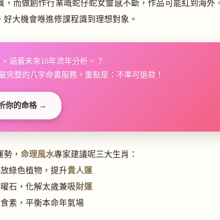
識，而做創作行業嘅蛇仔蛇女靈感不斷，作品可能紅到海外
，好大機會喺進修課程識到理想對象。
25頁 × 涵蓋未來10年流年分析 = ？
最完整的八字命書服務。重點是：不準可退款！
析你的命格 →
運勢，
命理風水
專家建議呢三大生肖：
擺放綠色植物，提升
貴人運
黑曜石，化解太歲兼吸
財運
一食素，平衡本命年氣場