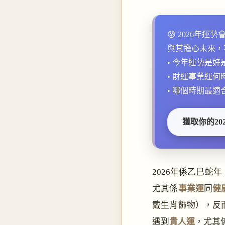
😰 2026年運
與其擔心未來，
• 今年運勢是好
• 財運事業運何
• 哪個時期最適
獲取你的20
2026年係乙巳蛇
尤其係
事業運
同
健
戴生肖飾物），反
遇到
貴人運
，尤其