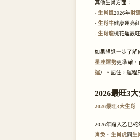
其他生肖方面：
-
生肖鼠
2026年
財
-
生肖牛
健康運亮
-
生肖龍
桃花運最
如果想進一步了解
星座運勢
更準確，
運
）。記住，運程
2026最旺3
2026最旺3大生肖
2026年踏入乙巳
肖兔
、
生肖虎
同
生