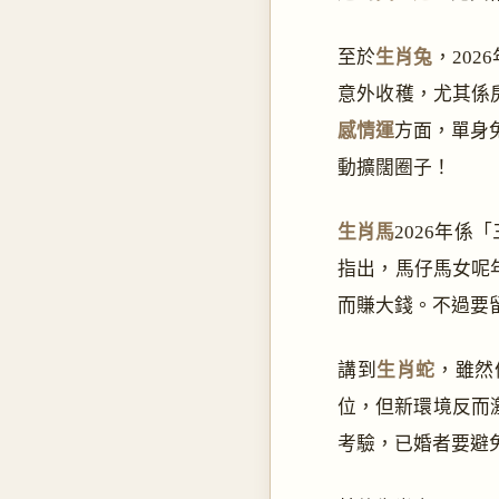
至於
生肖兔
，20
意外收穫，尤其係
感情運
方面，單身
動擴闊圈子！
生肖馬
2026年係
指出，馬仔馬女呢
而賺大錢。不過要
講到
生肖蛇
，雖然
位，但新環境反而
考驗，已婚者要避