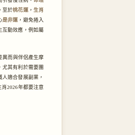
而引發慢性病。
命理
。至於
桃花運
，
生肖
心
是非運
，避免捲入
生互動效應，例如屬
差異而與伴侶產生摩
，尤其有利於需要團
嘅人適合發展副業，
肖2026年都要注意