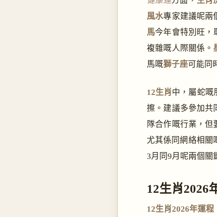
健康運
方面，
生肖
風水
專家建議呢兩
馬
今年會特別旺，
複雜嘅人際關係。
馬嘅
獅子座
可能同
12生肖
中，屬蛇嘅朋
擦。建議多參加共
隊合作嘅行業，但
尤其係同網絡相關
3月同9月呢兩個
12生肖202
12生肖2026年運程