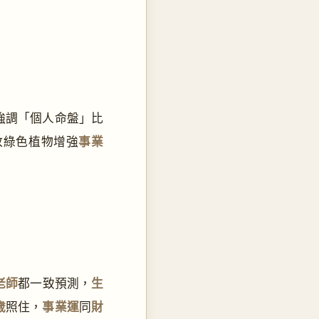
強調「個人命盤」比
放綠色植物增強
事業
老師
都一致預測，
生
歲
照住，
事業運
同
財