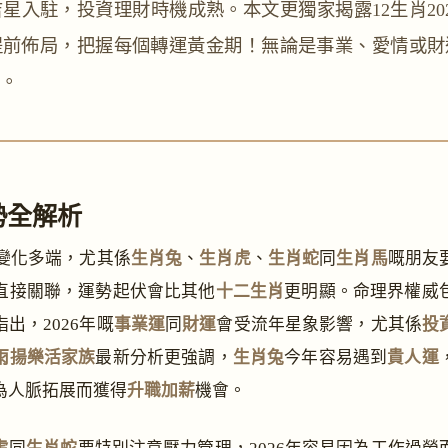
星入駐，投資理財時機成熟。本文更獨家揭露12生肖20
提前佈局，把握每個轉運黃金期！無論是事業、愛情或財
。
勢全解析
勢變化多端，尤其係
生肖兔
、
生肖虎
、
生肖蛇
同
生肖馬
嘅朋友
直接關聯，運勢起伏會比其他
十二生肖
更明顯。命理界權威
指出，2026年嘅
事業運
同
財運
會受流年星象影響，尤其係
投
雨揚樂活家族
最新分析更強調，
生肖兔
今年容易遇到
貴人運
為人脈拓展而獲得
升職加薪
機會。