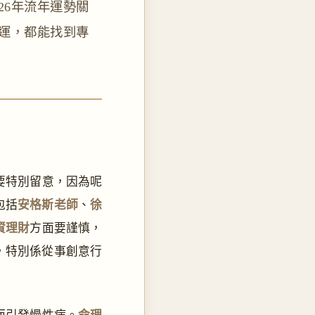
26年流年運勢關
運，都能找到專
要特別留意，因為呢
包括
安格斯老師
、
徐
資理財
方面要謹慎，
，特別係從事創意行