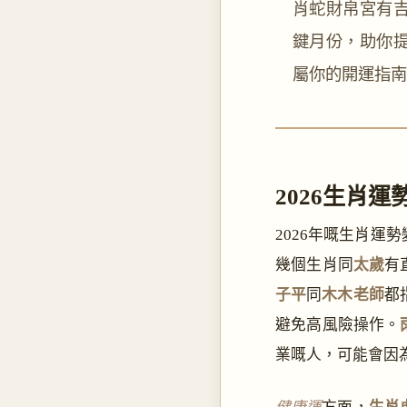
肖蛇財帛宮有吉
鍵月份，助你
屬你的開運指南
2026生肖運
2026年嘅生肖運
幾個生肖同
太歲
有
子平
同
木木老師
都
避免高風險操作。
業嘅人，可能會因