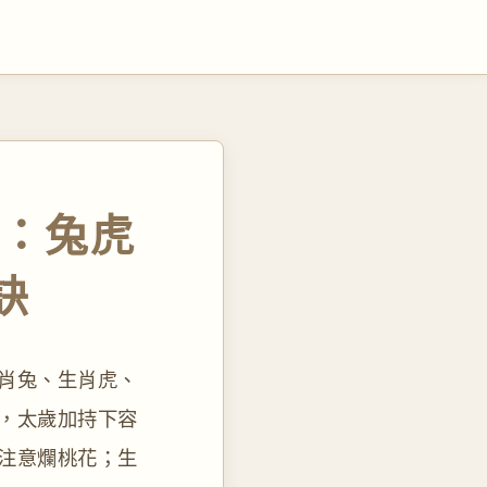
測：兔虎
訣
生肖兔、生肖虎、
期，太歲加持下容
注意爛桃花；生