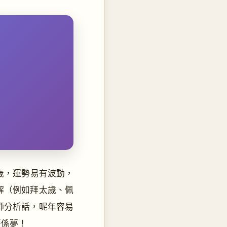
歲，運勢易有波動，
解（例如拜太歲、佩
師分析話，呢年容易
唔係夢！