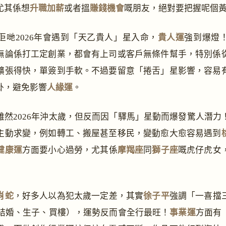
尤其係想
升職加薪
或者搵
賺錢機會
嘅朋友，絕對要把握呢個
佢哋2026年會遇到「天乙貴人」星入命，
貴人運
強到爆燈
無論係打工定創業，都會有上司或客戶無條件幫手，特別係
擴張得快，單簽到手軟。不過要留意「捲舌」星影響，容易
卦，避免影響
人緣運
。
雖然2026年沖太歲，但反而因「驛馬」星動而爆發驚人潛力
主動求變，例如轉工、搬屋甚至移民，變動愈大愈容易遇到
健康運
方面要小心過勞，尤其係
摩羯座
同
獅子座
嘅虎仔虎女
肖蛇
，好多人以為犯太歲一定差，其實
徐子平
強調「一喜擋
（結婚、生子、買樓），運勢反而會全行最旺！
事業運
方面有