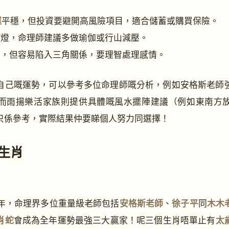
運
平穩，但投資要避開高風險項目，適合儲蓄或購買保險。
紅燈，命理師建議多做瑜伽或行山減壓。
旺，但容易陷入三角關係，要理智處理感情。
自己嘅運勢，可以參考多位命理師嘅分析，例如安格斯老師
而雨揚樂活家族則提供具體嘅風水擺陣建議（例如東南方
只係參考，實際結果仲要睇個人努力同選擇！
大生肖
蛇年，命理界多位重量級老師包括
安格斯老師
、
徐子平
同
木木
肖蛇
會成為全年運勢最強三大贏家！呢三個生肖唔單止有
太