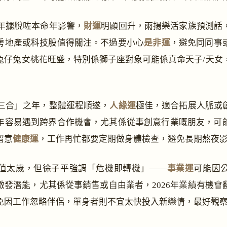
26年擺脫咗本命年影響，
財運
明顯回升，雨揚樂活家族預測話
房地產或科技股值得關注。不過要小心
是非運
，避免同同事
兔仔兔女桃花旺盛，特別係獅子座對象可能係真命天子/天女
「三合」之年，整體運程順遂，
人緣運
極佳，適合拓展人脈或
年容易遇到跨界合作機會，尤其係從事創意行業嘅朋友，可
留意
健康運
，工作再忙都要定期做身體檢查，避免長期熬夜
值太歲，但徐子平強調「危機即轉機」——
事業運
可能因
激發潛能，尤其係從事銷售或自由業者，2026年業績有機會
免因工作忽略伴侶，單身者則不宜太快投入新戀情，最好觀