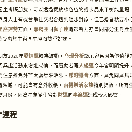
虎
同
生肖蛇
要特別注意壓力管理，2026年容易因為工作過勞
個生肖嘅朋友，可以透過擺放綠色植物或水晶來平衡能量場
單身人士有機會喺社交場合遇到理想對象，但已婚者就要小
星座運勢
方面，
摩羯座
同
獅子座
嘅影響力亦會同部分生肖產
時受惠於生肖同星座嘅雙重好運。
友2026年
愛情運
較為波動，
命理分析
顯示容易因為價值觀
同興趣活動來增進感情。而屬虎者嘅
人緣運
今年會明顯提升
要注意避免鋒芒太露惹來妒忌。
賺錢機會
方面，屬兔同屬馬
嘅領域，可能會有意外收穫。
雨揚樂活家族
特別提醒，所有生
關鍵月份，因為星象變化會對
財運
同
事業運
造成較大影響。
6年運程