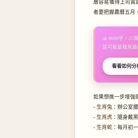
層容易獲得上司賞
者要把握農曆五月
📊 8000字 × 
這可能是我見過
看看如何分
如果想進一步增強
-
生肖兔
：辦公室
-
生肖虎
：隨身戴
-
生肖蛇
：每月初