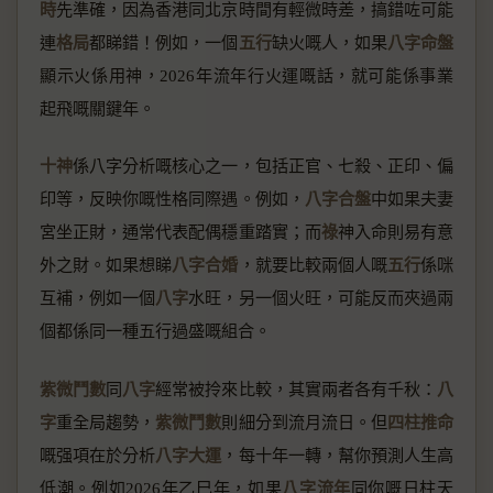
時
先準確，因為香港同北京時間有輕微時差，搞錯咗可能
連
格局
都睇錯！例如，一個
五行
缺火嘅人，如果
八字命盤
顯示火係用神，2026年流年行火運嘅話，就可能係事業
起飛嘅關鍵年。
十神
係八字分析嘅核心之一，包括正官、七殺、正印、偏
印等，反映你嘅性格同際遇。例如，
八字合盤
中如果夫妻
宮坐正財，通常代表配偶穩重踏實；而
祿
神入命則易有意
外之財。如果想睇
八字合婚
，就要比較兩個人嘅
五行
係咪
互補，例如一個
八字
水旺，另一個火旺，可能反而夾過兩
個都係同一種五行過盛嘅組合。
紫微鬥數
同
八字
經常被拎來比較，其實兩者各有千秋：
八
字
重全局趨勢，
紫微鬥數
則細分到流月流日。但
四柱推命
嘅强項在於分析
八字大運
，每十年一轉，幫你預測人生高
低潮。例如2026年乙巳年，如果
八字流年
同你嘅日柱天