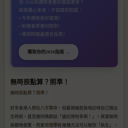
😰 2026年運勢會更好還是更差？
與其擔心未來，不如提前知道：
• 今年運勢是好是壞?
• 財運事業運何時到?
• 哪個時期最適合投資?
獲取你的2026指南 →
無時辰點算？照準！
無時辰點算？照準！
好多香港人想玩
八字算命
，但最頭痛就係唔記得自己嘅出
生時辰，甚至連阿媽都話「邊記得咁多啊！」。其實無時
辰都唔使驚，而家
命理學
有幾種方法可以幫你「執生」，