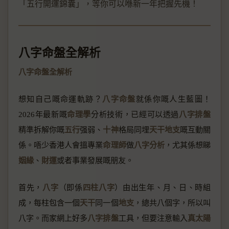
「五行開運錦囊」，等你可以喺新一年把握先機！
八字命盤全解析
八字命盤全解析
想知自己嘅命運軌跡？
八字命盤
就係你嘅人生藍圖！
2026年最新嘅
命理學
分析技術，已經可以透過
八字排盤
精準拆解你嘅
五行
强弱、
十神
格局同埋
天干地支
嘅互動關
係。唔少香港人會搵專業
命理師
做
八字分析
，尤其係想睇
姻緣
、
財運
或者事業發展嘅朋友。
首先，
八字
（即係
四柱八字
）由出生年、月、日、時組
成，每柱包含一個
天干
同一個
地支
，總共八個字，所以叫
八字。而家網上好多
八字排盤
工具，但要注意輸入
真太陽