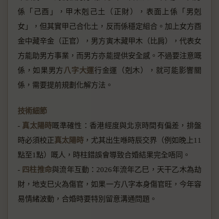
係「己酉」，甲木剋己土（正財），表面上係「男剋
女」，但其實甲己合化土，反而係穩定組合。加上女方酉
金中藏辛金（正官），男方寅木藏甲木（比肩），代表女
方能助男方事業，而男方亦能提供安全感。不過要注意嘅
係，如果男方
八字大運
行金運（剋木），就可能影響關
係，需要提前規劃化解方法。
技術細節
-
真太陽時
嘅準確性：香港經度與北京時間有偏差，排盤
時必須校正
真太陽時
，尤其出生喺時辰交界（例如晚上11
點至1點）嘅人，時柱錯誤會導致合婚結果完全唔同。
-
四柱推命
與流年互動：2026年流年乙巳，天干乙木為劫
財，地支巳火為傷官，如果一方八字本身傷官旺，今年容
易情緒波動，合婚時要特別留意溝通問題。