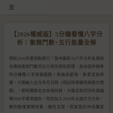
☰
【2026權威版】5分鐘看懂八字分
析：紫微鬥數×五行能量全解
想知2026年運勢點樣行？我哋最新AI八字分析系統結
合傳統紫微鬥數同五行相生相剋原理，為你提供精準
到分鐘嘅八字排盤服務！無論係愛情、事業定係財
運，只需輸入出生年月日時（唔記得準確時辰都冇問
題），即刻獲取包含命格特質、大運走勢同流年建議
嘅5000字專業報告。特別加入2026年太歲方位分析，
教你點樣避開兇星、催旺吉星。而家登記仲送獨家