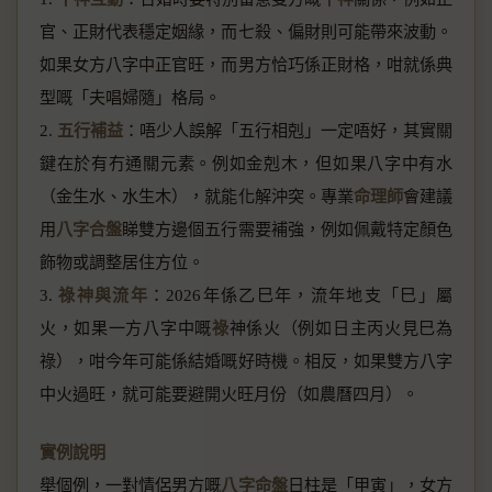
官、正財代表穩定姻緣，而七殺、偏財則可能帶來波動。
如果女方八字中正官旺，而男方恰巧係正財格，咁就係典
型嘅「夫唱婦隨」格局。
2.
五行補益
：唔少人誤解「五行相剋」一定唔好，其實關
鍵在於有冇通關元素。例如金剋木，但如果八字中有水
（金生水、水生木），就能化解沖突。專業
命理師
會建議
用
八字合盤
睇雙方邊個五行需要補強，例如佩戴特定顏色
飾物或調整居住方位。
3.
祿神與流年
：2026年係乙巳年，流年地支「巳」屬
火，如果一方八字中嘅
祿
神係火（例如日主丙火見巳為
祿），咁今年可能係結婚嘅好時機。相反，如果雙方八字
中火過旺，就可能要避開火旺月份（如農曆四月）。
實例說明
舉個例，一對情侶男方嘅
八字命盤
日柱是「甲寅」，女方