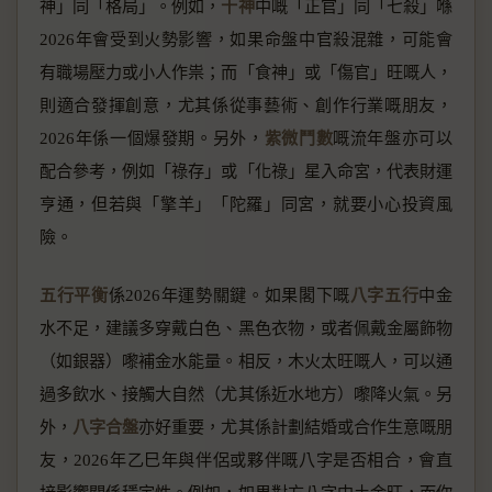
神」同「格局」。例如，
十神
中嘅「正官」同「七殺」喺
2026年會受到火勢影響，如果命盤中官殺混雜，可能會
有職場壓力或小人作祟；而「食神」或「傷官」旺嘅人，
則適合發揮創意，尤其係從事藝術、創作行業嘅朋友，
2026年係一個爆發期。另外，
紫微鬥數
嘅流年盤亦可以
配合參考，例如「祿存」或「化祿」星入命宮，代表財運
亨通，但若與「擎羊」「陀羅」同宮，就要小心投資風
險。
五行平衡
係2026年運勢關鍵。如果閣下嘅
八字五行
中金
水不足，建議多穿戴白色、黑色衣物，或者佩戴金屬飾物
（如銀器）嚟補金水能量。相反，木火太旺嘅人，可以通
過多飲水、接觸大自然（尤其係近水地方）嚟降火氣。另
外，
八字合盤
亦好重要，尤其係計劃結婚或合作生意嘅朋
友，2026年乙巳年與伴侶或夥伴嘅八字是否相合，會直