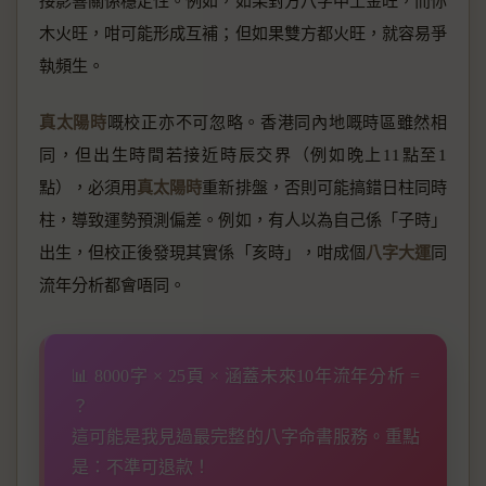
接影響關係穩定性。例如，如果對方八字中土金旺，而你
木火旺，咁可能形成互補；但如果雙方都火旺，就容易爭
執頻生。
真太陽時
嘅校正亦不可忽略。香港同內地嘅時區雖然相
同，但出生時間若接近時辰交界（例如晚上11點至1
點），必須用
真太陽時
重新排盤，否則可能搞錯日柱同時
柱，導致運勢預測偏差。例如，有人以為自己係「子時」
出生，但校正後發現其實係「亥時」，咁成個
八字大運
同
流年分析都會唔同。
📊 8000字 × 25頁 × 涵蓋未來10年流年分析 =
？
這可能是我見過最完整的八字命書服務。重點
是：不準可退款！