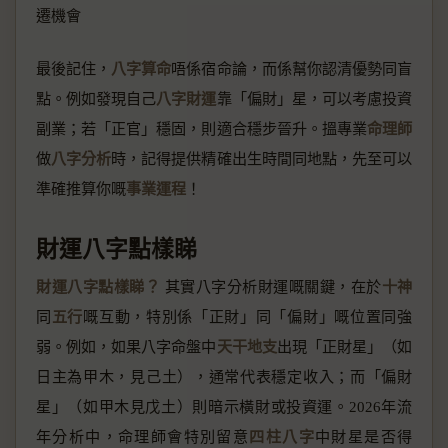
遷機會
最後記住，
八字算命
唔係宿命論，而係幫你認清優勢同盲
點。例如發現自己
八字財運
靠「偏財」星，可以考慮投資
副業；若「正官」穩固，則適合穩步晉升。搵專業
命理師
做
八字分析
時，記得提供精確出生時間同地點，先至可以
準確推算你嘅
事業運程
！
財運八字點樣睇
財運八字點樣睇？
其實八字分析財運嘅關鍵，在於
十神
同
五行
嘅互動，特別係「正財」同「偏財」嘅位置同強
弱。例如，如果八字命盤中
天干地支
出現「正財星」（如
日主為甲木，見己土），通常代表穩定收入；而「偏財
星」（如甲木見戊土）則暗示橫財或投資運。2026年流
年分析中，命理師會特別留意
四柱八字
中財星是否得