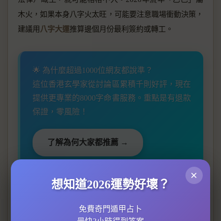
木火，如果本身八字火太旺，可能要注意職場衝動決策，
建議用
八字大運
推算邊個月份最利簽約或轉工。
🌟 為什麼超過1000位網友都說準？
這位香港玄學家從討論區累積千則好評，現在
提供更專業的8000字命書服務。重點是有退款
保證，零風險！
了解為何大家都推薦 →
×
想知道2026運勢好壞？
實例分析
：有位客人生辰八字顯示日主「壬水」生於夏
天，火旺水弱，
命理學
上稱為「財多身弱」，容易賺到錢
免費奇門遁甲占卜
但守唔住。透過
八字合盤
發現，佢2026年流年遇「正