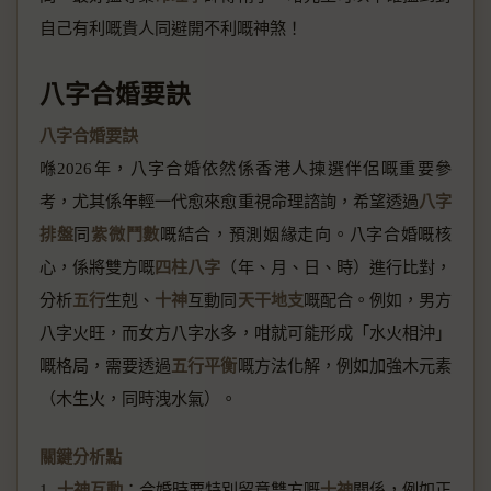
自己有利嘅貴人同避開不利嘅神煞！
八字合婚要訣
八字合婚要訣
喺2026年，八字合婚依然係香港人揀選伴侶嘅重要參
考，尤其係年輕一代愈來愈重視命理諮詢，希望透過
八字
排盤
同
紫微鬥數
嘅結合，預測姻緣走向。八字合婚嘅核
心，係將雙方嘅
四柱八字
（年、月、日、時）進行比對，
分析
五行
生剋、
十神
互動同
天干地支
嘅配合。例如，男方
八字火旺，而女方八字水多，咁就可能形成「水火相沖」
嘅格局，需要透過
五行平衡
嘅方法化解，例如加強木元素
（木生火，同時洩水氣）。
關鍵分析點
1.
十神互動
：合婚時要特別留意雙方嘅
十神
關係，例如正