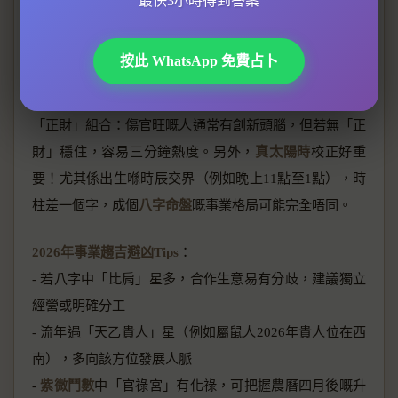
最快3小時得到答案
印」星，建議進修考專業資格，結果半年後順利轉行做顧
問，收入翻倍。
按此 WhatsApp 免費占卜
想知自己適唔適合創業？睇吓
四柱推命
中嘅「傷官」同
「正財」組合：傷官旺嘅人通常有創新頭腦，但若無「正
財」穩住，容易三分鐘熱度。另外，
真太陽時
校正好重
要！尤其係出生喺時辰交界（例如晚上11點至1點），時
柱差一個字，成個
八字命盤
嘅事業格局可能完全唔同。
2026年事業趨吉避凶Tips
：
- 若八字中「比肩」星多，合作生意易有分歧，建議獨立
經營或明確分工
- 流年遇「天乙貴人」星（例如屬鼠人2026年貴人位在西
南），多向該方位發展人脈
-
紫微鬥數
中「官祿宮」有化祿，可把握農曆四月後嘅升