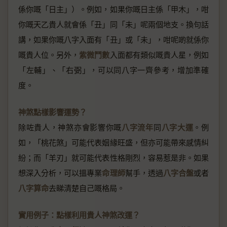
係你嘅「日主」）。例如，如果你嘅日主係「甲木」，咁
你嘅天乙貴人就會係「丑」同「未」呢兩個地支。換句話
講，如果你嘅八字入面有「丑」或「未」，咁呢啲就係你
嘅貴人位。另外，
紫微鬥數
入面都有類似嘅貴人星，例如
「左輔」、「右弼」，可以同八字一齊參考，增加準確
度。
神煞點樣影響運勢？
除咗貴人，神煞亦會影響你嘅
八字流年
同
八字大運
。例
如，「桃花煞」可能代表姻緣旺盛，但亦可能帶來感情糾
紛；而「羊刃」就可能代表性格剛烈，容易惹是非。如果
想深入分析，可以搵專業
命理師
幫手，透過
八字合盤
或者
八字算命
去睇清楚自己嘅格局。
實用例子：點樣利用貴人神煞改運？