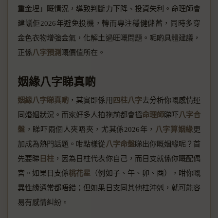
重金埋」嘅情況，導致判斷力下降、投資失利。命理師會
建議佢2026年避免投機，轉而專注穩健儲蓄，同時多穿
金色衣物增強金氣，化解土過旺嘅問題。呢啲具體建議，
正係
八字預測
嘅價值所在。
姻緣八字睇真啲
姻緣八字睇真啲
，其實即係用
四柱八字
去分析你嘅感情運
同婚姻狀況。而家好多人拍拖前都會搵
命理師
睇吓
八字合
盤
，睇吓兩個人夾唔夾，尤其係2026年，
八字算姻緣
更
加成為熱門話題。咁點樣從
八字命盤
睇出你嘅姻緣呢？首
先要睇
日柱
，因為日柱代表你自己，而日支就係你嘅配偶
宮。如果日支係
桃花星
（例如子、午、卯、酉），咁你嘅
異性緣通常都唔錯；但如果日支同其他柱沖剋，就可能容
易有感情糾紛。