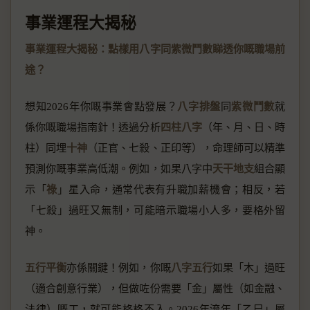
事業運程大揭秘
事業運程大揭秘：點樣用八字同紫微鬥數睇透你嘅職場前
途？
想知2026年你嘅事業會點發展？
八字排盤
同
紫微鬥數
就
係你嘅職場指南針！透過分析
四柱八字
（年、月、日、時
柱）同埋
十神
（正官、七殺、正印等），命理師可以精準
預測你嘅事業高低潮。例如，如果八字中
天干地支
組合顯
示「
祿
」星入命，通常代表有升職加薪機會；相反，若
「七殺」過旺又無制，可能暗示職場小人多，要格外留
神。
五行平衡
亦係關鍵！例如，你嘅
八字五行
如果「木」過旺
（適合創意行業），但做咗份需要「金」屬性（如金融、
法律）嘅工，就可能格格不入。2026年流年「乙巳」屬