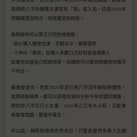
現酉時
八字命盤
嘅
夫妻宮
有「
祿
」星入局，同佢2020年
閃婚嘅情況吻合，咁就確定咗時辰。
無時辰仲可以靠
五行
同性格推斷：
- 缺火嘅人通常怕凍、手腳冰冷，做事慢熱
-
十神
中「傷官」旺嘅人多數口才好但容易得罪人
如果你知道自己呢啲特質，命理師可以幫你倒推時柱嘅
天
干地支
。
最後提提你，而家2026年流行用
八字流年
睇短期運勢。
就算時辰唔準，都可以用現有資料分析今年
財運
同健康。
例如你
八字五行
土太重，2026年乙巳年木火旺，可能會
有腸胃問題，要提早養生。
所以話，無時辰唔係世界末日！只要肯提供多啲人生細