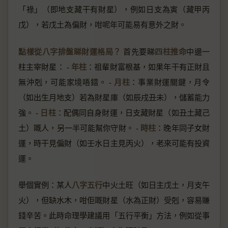
「祿」（即地支藏干有財星），例如日支為寅（藏甲丙
戊），若戊土為偏財，咁呢年可能易有意外之財。
點樣從八字排盤睇財運格局？
首先要睇
四柱推命
中邊一
柱主宰財星： -
年柱
：祖輩財富根基，如果年干有正財且
無沖剋，可能家境唔錯。 -
月柱
：事業財運關鍵，月令
（如出生月地支）若為財星庫（如辰戌丑未），儲蓄能力
強。 -
日柱
：配偶同自身財運，日支藏財星（如丑土藏己
土）嘅人，另一半可能幫你守財。 -
時柱
：晚年同子女財
運，時干見偏財（如壬水日主見丙火），老來可能有投資
運。
舉個實例：某人
八字五行
中火土旺（如日主戊土，月支午
火），但缺水木，咁佢嘅財星（水為正財）受剋，容易賺
錢辛苦。此時命理學建議用「五行平衡」方法，例如從事