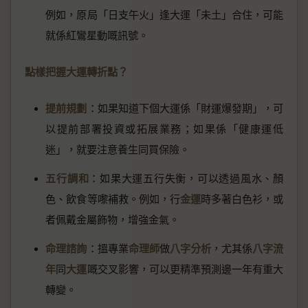
例如，原局「日支午火」逢大運「未土」合住，可能
就係紅鸞星動嘅訊號。
點樣把握大運轉折點？
提前規劃
：如果知道下個大運係「財運爆發期」，可
以提前部署投資或拓展業務；如果係「健康運低
迷」，就要注意養生同買保險。
五行調和
：如果大運五行失衡，可以透過風水、顏
色、飲食等嚟補救。例如，行
金運
時多著白色衫，或
者佩戴金屬飾物，增強金氣。
命理諮詢
：搵專業
命理師
做
八字分析
，尤其係
八字流
年
同
大運
嘅交叉影響，可以更精準預測邊一年有重大
轉變。