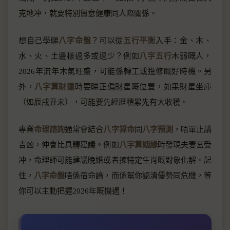
克地冲，就要特別留意健康同人際關係。
想自己學睇
八字命盤
？可以從
五行平衡
入手：金、木、
水、火、土邊樣過多或過少？例如
八字五行
木弱嘅人，
2026年流年木氣旺盛，可能係轉工或進修嘅好時機。另
外，
八字算財運
時要睇正偏財星嘅位置，如果財星坐庫
（如辰戌丑未），可能要先經歷積累先有大收穫。
專業
命理諮詢
通常會結合
八字算命
同
八字預測
，唔單止講
吉凶，仲會比具體建議。例如
八字算姻緣
時發現夫妻宮受
冲，命理師可能建議晚婚或者揀特定生肖嘅對象化解。記
住，
八字命盤
唔係宿命論，而係幫你認清優勢同危機，等
你可以主動把握2026年嘅機遇！