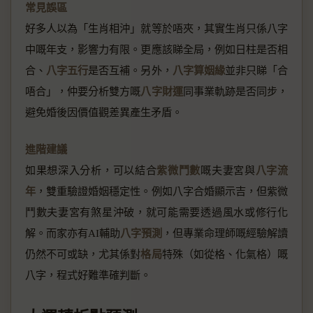
常見誤區
好多人以為「生肖相沖」就等於唔夾，其實生肖只係八字
中嘅年支，影響力有限。更應該睇全局，例如日柱是否相
合、
八字五行
是否互補。另外，
八字算姻緣
並非只睇「合
唔合」，仲要分析雙方嘅
八字財運
同事業軌跡是否同步，
避免婚後因價值觀差異產生矛盾。
進階建議
如果想深入分析，可以結合
紫微鬥數
嘅夫妻宮與
八字流
年
，雙重驗證婚姻穩定性。例如八字合婚顯示吉，但紫微
鬥數夫妻宮有煞星沖破，就可能需要透過風水或修行化
解。而家亦有AI輔助
八字預測
，但專業命理師嘅經驗解讀
仍然不可或缺，尤其係對
格局
特殊（如從格、化氣格）嘅
八字，程式好難準確判斷。