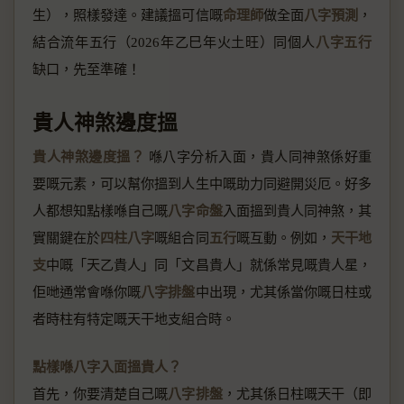
生），照樣發達。建議搵可信嘅
命理師
做全面
八字預測
，
結合流年五行（2026年乙巳年火土旺）同個人
八字五行
缺口，先至準確！
貴人神煞邊度搵
貴人神煞邊度搵？
喺八字分析入面，貴人同神煞係好重
要嘅元素，可以幫你搵到人生中嘅助力同避開災厄。好多
人都想知點樣喺自己嘅
八字命盤
入面搵到貴人同神煞，其
實關鍵在於
四柱八字
嘅組合同
五行
嘅互動。例如，
天干地
支
中嘅「天乙貴人」同「文昌貴人」就係常見嘅貴人星，
佢哋通常會喺你嘅
八字排盤
中出現，尤其係當你嘅日柱或
者時柱有特定嘅天干地支組合時。
點樣喺八字入面搵貴人？
首先，你要清楚自己嘅
八字排盤
，尤其係日柱嘅天干（即