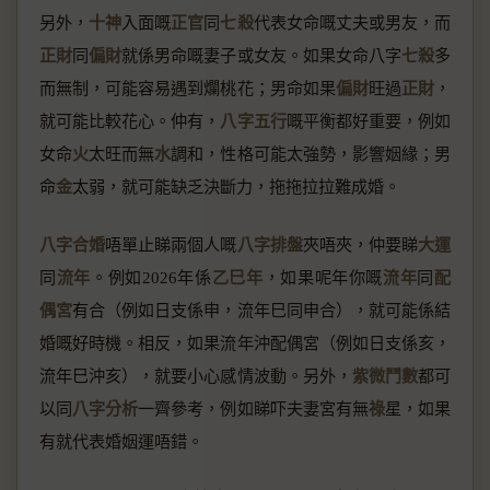
另外，
十神
入面嘅
正官
同
七殺
代表女命嘅丈夫或男友，而
正財
同
偏財
就係男命嘅妻子或女友。如果女命八字
七殺
多
而無制，可能容易遇到爛桃花；男命如果
偏財
旺過
正財
，
就可能比較花心。仲有，
八字五行
嘅平衡都好重要，例如
女命
火
太旺而無
水
調和，性格可能太強勢，影響姻緣；男
命
金
太弱，就可能缺乏決斷力，拖拖拉拉難成婚。
八字合婚
唔單止睇兩個人嘅
八字排盤
夾唔夾，仲要睇
大運
同
流年
。例如2026年係
乙巳年
，如果呢年你嘅
流年
同
配
偶宮
有合（例如日支係申，流年巳同申合），就可能係結
婚嘅好時機。相反，如果流年沖配偶宮（例如日支係亥，
流年巳沖亥），就要小心感情波動。另外，
紫微鬥數
都可
以同
八字分析
一齊參考，例如睇吓夫妻宮有無
祿
星，如果
有就代表婚姻運唔錯。