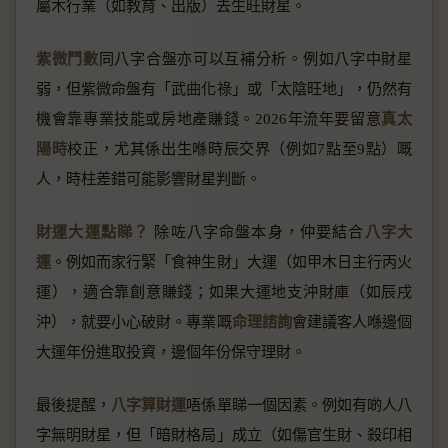
屬木行業（如教育、出版）去生旺財星。
紫微鬥數
同八字合盤亦可以互補分析。例如八字中財星
弱，但紫微命盤有「武曲化祿」或「太陰旺地」，仍然有
機會靠專業技能或房地產賺錢。2026年流年要留意
真太
陽時
校正，尤其係出生喺時辰交界（例如7點至9點）嘅
人，時柱差錯可能影響財星判斷。
財運大運點睇？
除咗八字命盤本身，仲要結合
八字大
運
。例如而家行緊「食神生財」大運（如甲木日主行丙火
運），適合靠創意賺錢；如果大運地支沖財庫（如辰戌
沖），就要小心破財。專業嘅
命理諮詢
會建議客人喺邊個
大運年份進取投資，邊個年份保守理財。
最後提醒，
八字算財運
唔係單睇一個因素。例如有啲人八
字無明財星，但「暗財格局」成立（如傷官生財、殺印相