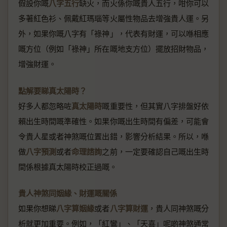
假設你嘅
八字五行
缺火，而火係你嘅貴人五行，咁你可以
多著紅色衫、佩戴紅瑪瑙等火屬性物品去增強貴人運。另
外，如果你嘅八字有「祿神」，代表有財運，可以喺相應
嘅方位（例如「祿神」所在嘅地支方位）擺放招財物品，
增強財運。
點解要睇真太陽時？
好多人都忽略咗
真太陽時
嘅重要性，但其實八字排盤好依
賴出生時間嘅準確性。如果你嘅出生時間有偏差，可能會
令貴人星或者神煞嘅位置出錯，影響分析結果。所以，喺
做
八字預測
或者
命理諮詢
之前，一定要確認自己嘅出生時
間係根據真太陽時校正過嘅。
貴人神煞同姻緣、財運嘅關係
如果你想睇
八字算姻緣
或者
八字算財運
，貴人同神煞嘅分
析就更加重要。例如，「紅鸞」、「天喜」呢啲神煞通常