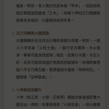
偏差。例如，某人嘅日柱原本係「甲木」，但因為時
區計算錯誤而變成「乙木」，咁樣
十神
同
五行
嘅關係
就會完全唔同，大運預測自然失準。
五行流轉與大運周期
大運嘅轉折往往同五行嘅旺衰變化有關。例如，一個
人八字本身「火旺土燥」，當行至
水運
時，水火相
濟，事業可能突然起飛；相反，如果行
木運
，木生火
旺，反而可能因為過於急躁而招致損失。命理師會透
過
八字五行
嘅互動，推算邊個大運係「用神到位」，
邊個係「忌神發威」。
十神與格局變化
十神
（如正官、七殺、正財等）嘅組合會直接影響大
運吉凶。例如，如果原局有「七殺攻身」，但大運遇