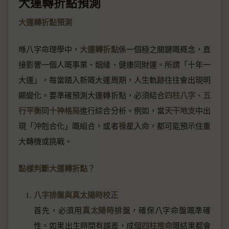
大運轉折點預測
大運轉折點預測
喺八字命理學中，
大運轉折點
係一個極之關鍵嘅概念，直
接影響一個人嘅事業、姻緣、健康同財運。所謂「十年一
大運」，每當踏入新嘅大運周期，人生軌跡往往會出現明
顯變化。要準確預測大運轉折點，必須結合
四柱八字
、
五
行平衡
同
十神格局
進行綜合分析。例如，當
天干地支
中出
現「沖剋合化」嘅組合，或者
祿
星入命，都可能預示住重
大轉機或挑戰。
點樣判斷大運轉折點？
八字排盤與真太陽時校正
首先，必須用
真太陽時
排盤，確保八字命盤嘅準確
性。如果出生時間有誤差，成個
四柱推命
嘅結果都會