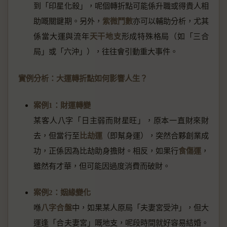
到「印星化殺」，呢個轉折點可能係升職或得貴人相
助嘅關鍵期。另外，
紫微鬥數
亦可以輔助分析，尤其
係當大運與流年
天干地支
形成特殊格局（如「三合
局」或「六沖」），往往會引動重大事件。
實例分析：大運轉折點如何影響人生？
案例1：財運轉變
某客人八字「日主弱而財星旺」，原本一直財來財
去，但當行至
比劫運
（即幫身運），突然合夥創業成
功，正係因為比劫助身擔財。相反，如果行
食傷運
，
雖然有才華，但可能因過度消費而破財。
案例2：姻緣變化
喺
八字合盤
中，如果某人原局「夫妻宮受沖」，但大
運逢「合夫妻宮」嘅地支，呢段時間就好容易結婚。