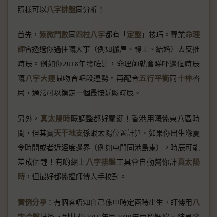
照樣可以
八字排盤
同分析！
首先，
紫微鬥數
同
四柱八字
都有「
定盤
」技巧。專業
命理
師
會透過你過往嘅大事（例如搬屋、轉工、結婚）去反推
時辰。例如你2018年發咗達，命理師就會睇吓邊個時辰
嘅
八字大運
最吻合呢段運勢。再配合
五行平衡
同
十神
格
局，通常可以鎖定一個最接近嘅時辰。
另外，
真太陽時
嘅調整都好關鍵！香港用嘅係東八區時
間，但其實
天干地支
係跟太陽位置計算。如果你出生喺夏
令時間或者近經度邊界（例如屯門同港島東），時辰可能
差成個鐘！有啲網上
八字排盤
工具會自動幫你計
真太陽
時
，但最好都係搵師傅人手校對。
實例分享
：有個客唔知自己係申時定酉時出生，師傅用
八
字合盤
技術，對比佢2015年同2020年兩段姻緣。結果發