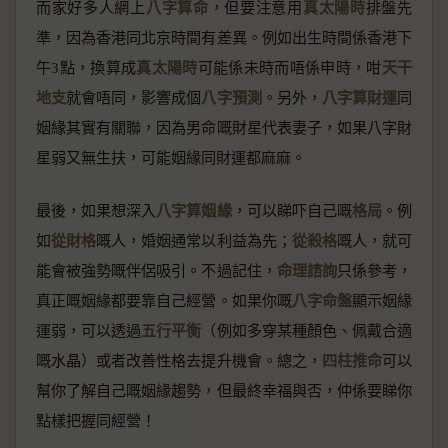
而家好多人網上
八字算命
，但要注意用
真太陽時
排盤先
準，因為香港同北京時間有差異。例如出生時間係香港下
午3點，換算成
真太陽時
可能係未時而唔係申時，咁
天干
地支
就會唔同，影響成個
八字預測
。另外，
八字算財運
同
姻緣其實有關聯，因為男命嘅財星代表妻子，如果八字財
星弱又無生扶，可能姻緣同財運都麻麻。
最後，如果想深入
八字算姻緣
，可以睇吓自己嘅
格局
。例
如
從財格
嘅人，婚姻通常以利益為先；
從殺格
嘅人，就可
能會被強勢嘅伴侶吸引。不過記住，
命理諮詢
只係參考，
真正嘅姻緣都要靠自己經營。如果你嘅
八字命盤
顯示姻緣
運弱，可以透過
五行平衡
（例如多穿某種顏色、佩戴合適
嘅水晶）或者改善性格去提升機會。總之，
四柱推命
可以
幫你了解自己嘅姻緣趨勢，但最終幸福與否，仲係要睇你
點樣把握同經營！