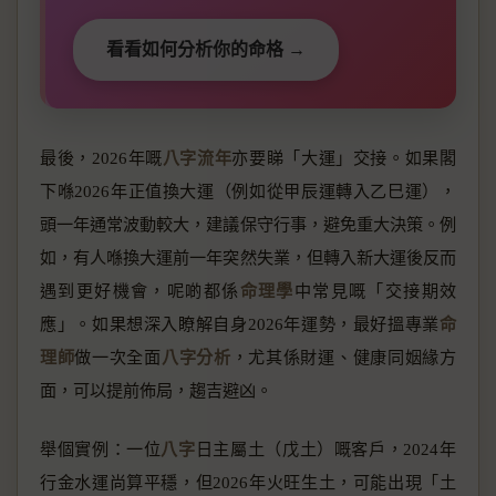
看看如何分析你的命格 →
最後，2026年嘅
八字流年
亦要睇「大運」交接。如果閣
下喺2026年正值換大運（例如從甲辰運轉入乙巳運），
頭一年通常波動較大，建議保守行事，避免重大決策。例
如，有人喺換大運前一年突然失業，但轉入新大運後反而
遇到更好機會，呢啲都係
命理學
中常見嘅「交接期效
應」。如果想深入瞭解自身2026年運勢，最好搵專業
命
理師
做一次全面
八字分析
，尤其係財運、健康同姻緣方
面，可以提前佈局，趨吉避凶。
舉個實例：一位
八字
日主屬土（戊土）嘅客戶，2024年
行金水運尚算平穩，但2026年火旺生土，可能出現「土