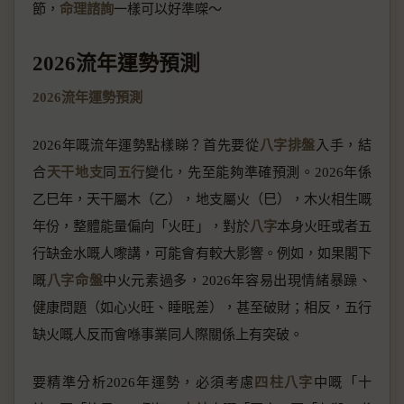
節，
命理諮詢
一樣可以好準㗎～
2026流年運勢預測
2026流年運勢預測
2026年嘅流年運勢點樣睇？首先要從
八字排盤
入手，結
合
天干地支
同
五行
變化，先至能夠準確預測。2026年係
乙巳年，天干屬木（乙），地支屬火（巳），木火相生嘅
年份，整體能量偏向「火旺」，對於
八字
本身火旺或者五
行缺金水嘅人嚟講，可能會有較大影響。例如，如果閣下
嘅
八字命盤
中火元素過多，2026年容易出現情緒暴躁、
健康問題（如心火旺、睡眠差），甚至破財；相反，五行
缺火嘅人反而會喺事業同人際關係上有突破。
要精準分析2026年運勢，必須考慮
四柱八字
中嘅「十