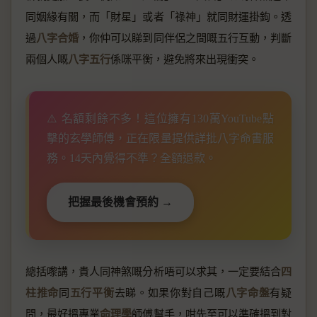
同姻緣有關，而「財星」或者「祿神」就同財運掛鉤。透
過
八字合婚
，你仲可以睇到同伴侶之間嘅五行互動，判斷
兩個人嘅
八字五行
係咪平衡，避免將來出現衝突。
⚠️ 名額剩餘不多！這位擁有130萬YouTube點
擊的玄學師傅，正在限量提供詳批八字命書服
務。14天內覺得不準？全額退款。
把握最後機會預約 →
總括嚟講，貴人同神煞嘅分析唔可以求其，一定要結合
四
柱推命
同
五行平衡
去睇。如果你對自己嘅
八字命盤
有疑
問，最好搵專業
命理學
師傅幫手，咁先至可以準確搵到對