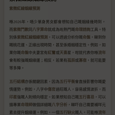
紫微紅線姻緣預測
喺2026年，唔少單身男女都會想知自己嘅姻緣幾時到，
而
紫微鬥數
同
八字算命
就成為咗熱門嘅
命理諮詢
工具。特
別係
紫微紅線姻緣預測
，可以透過分析你嘅
命盤
，睇到你
嘅桃花運、正緣出現時間，甚至係婚姻穩定性。例如，如
果你嘅
命盤
中夫妻宮有
紅鸞
或
天喜
星，咁就代表你喺
流年
會有較強嘅姻緣運；相反，若果有
孤辰
或
寡宿
，就可能要
等多陣。
五行結構
亦係關鍵因素，因為
五行平衡
會直接影響你嘅愛
情運勢。例如，八字中
傷官
過旺嘅人，容易感情波折，而
印星
強嘅人則傾向穩定。如果想知自己嘅
五行喜忌
，可以
搵專業
命理師
做個詳細嘅
八字分析
，睇吓自己需要補咩元
素去提升姻緣運。例如，一個
五行缺火
嘅人，可能喺
流年