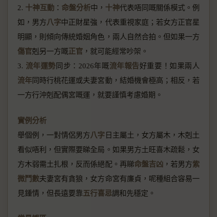
2.
十神互動
：
命盤分析
中，
十神
代表唔同嘅關係模式。例
如，男方
八字
中正財星強，代表重視家庭；若女方正官星
明顯，則傾向傳統婚姻角色，兩人自然合拍。但如果一方
傷官
剋另一方嘅
正官
，就可能經常吵架。
3.
流年運勢
同步：2026年嘅
流年報告
好重要！如果兩人
流年
同時行桃花運或夫妻宮動，結婚機會極高；相反，若
一方行沖剋配偶宮嘅運，就要謹慎考慮婚期。
實例分析
舉個例，一對情侶男方
八字
日主屬土，女方屬木，木剋土
看似唔利，但實際要睇全局。如果男方土旺喜木疏鬆，女
方木弱需土扎根，反而係絕配。再睇
命盤吉凶
，若男方
紫
微鬥數
夫妻宮有貪狼，女方命宮有廉貞，呢種組合容易一
見鍾情，但長遠要靠
五行喜忌
調和先穩定。