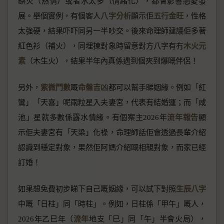
缺火（熱情）或者水太多（情緒化），都會影響戀愛發
展。舉個實例，有個客人
八字分析
顯示佢
五行金旺
，性格
太強硬，結果吓吓同另一半吵交。後來命理師建議佢多著
紅色衫（補火），同埋揀對象時留意對方八字有冇
木火元
素
（木生火），結果半年內真係遇到個夾到爆嘅伴侶！
另外，
紫微鬥數
嘅
命盤吉凶
都可以幫手睇姻緣。例如「紅
鸞」「天喜」呢兩粒星入夫妻宮，代表有結婚運；而「咸
池」星就多數係露水情緣。有個案主2026年
流年報告
顯
示佢夫妻宮有「天梁」化祿，命理師話佢會透過長輩介紹
認識到穩定對象，果然佢阿媽介紹嘅相親對象，而家已經
訂婚！
如果想免費初步睇下自己嘅姻緣，可以試下對照
生辰八字
中嘅「日柱」同「時柱」。例如，日柱係「甲午」嘅人，
2026年乙巳年（
流年
地支「巳」同「午」半會火局），