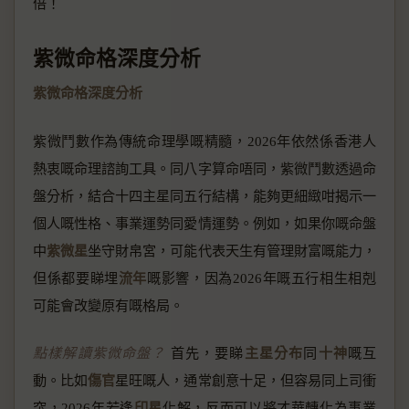
倍！
紫微命格深度分析
紫微命格深度分析
紫微鬥數作為傳統命理學嘅精髓，2026年依然係香港人
熱衷嘅命理諮詢工具。同八字算命唔同，紫微鬥數透過命
盤分析，結合十四主星同五行結構，能夠更細緻咁揭示一
個人嘅性格、事業運勢同愛情運勢。例如，如果你嘅命盤
中
紫微星
坐守財帛宮，可能代表天生有管理財富嘅能力，
但係都要睇埋
流年
嘅影響，因為2026年嘅五行相生相剋
可能會改變原有嘅格局。
點樣解讀紫微命盤？
首先，要睇
主星分布
同
十神
嘅互
動。比如
傷官
星旺嘅人，通常創意十足，但容易同上司衝
突，2026年若逢
印星
化解，反而可以將才華轉化為事業