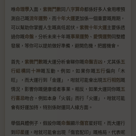
喺
命理學
入面，
紫微鬥數
同
八字算命
都係好多人會用嚟預
測自己嘅
流年運勢
，而
十年大運
更加係一個重要嘅周期，
可以幫助你掌握人生嘅高低起伏。
紫微十年大運
主要係透
過你嘅
命盤
，分析未來十年嘅
事業運勢
、
愛情運勢
同整體
發展，等你可以提前做好準備，避開危機，把握機會。
首先，
紫微鬥數
嘅大運分析會睇你嘅
命盤吉凶
，尤其係
五
行結構
同
十神
嘅互動。例如，如果你嘅
五行
偏向「木
旺」，而大運行到「金運」，咁就可能會出現
五行相剋
嘅
情況，影響你嘅健康或者事業。相反，如果大運同你嘅
五
行喜忌
吻合，例如本身「火弱」而行「火運」，咁就可能
會有好運加持，特別係財運同人緣方面。
舉個具體例子，假設你嘅
命盤
顯示
傷官
星好旺，而大運行
到
印星
運，咁就可能會出現「傷官配印」嘅格局，代表呢