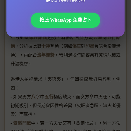
最快3小時得到答案
姓名合盤愛情指引
想知同另一半夾唔夾？除咗睇星座，
紫微鬥數
同
八字算命
按此 WhatsApp 免費占卜
嘅姓名合盤分析，可以幫你更深入解構愛情運勢！2026
年最新嘅
命理諮詢
趨勢，就係結合雙方嘅
命盤
同
五行結
構
，分析彼此嘅
十神
互動（例如
傷官
剋
印星
會唔會影響溝
通），再配合
流年運勢
，預測邊段時間容易有感情危機或
升溫機會。
香港人拍拖講求「夾唔夾」，但單憑感覺好易誤判。例
如：
- 如果男方
八字
中
五行
極度缺火，而女方命中火旺，可能
初期吸引，但長期會因性格差異（火旺者急躁、缺火者優
柔）而摩擦。
-
紫微鬥數
中，若一方夫妻宮有「貪狼化忌」，另一方命