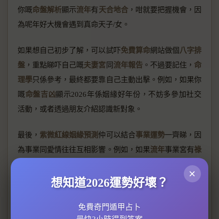
你嘅
命盤解析
顯示
流年
有
天合地合
，咁就要把握機會，因
為呢年好大機會遇到真命天子/女。
如果想自己初步了解，可以試吓
免費算命
網站做個
八字排
盤
，重點睇吓自己嘅
夫妻宮
同
流年報告
。不過要記住，
命
理學
只係參考，最終都要靠自己主動出擊。例如，如果你
嘅
命盤吉凶
顯示2026年係姻緣好年份，不妨多參加社交
活動，或者透過朋友介紹認識新對象。
最後，
紫微紅線姻緣預測
仲可以結合
事業運勢
一齊睇，因
為事業同愛情往往互相影響。例如，如果
流年
事業宮有
祿
存
，代表工作順利，連帶自信心提升，自然更容易吸引異
×
性。所以，唔好只係睇愛情運，全面分析先至最準確！
想知道2026運勢好壞？
姓名合盤愛情指引
免費奇門遁甲占卜