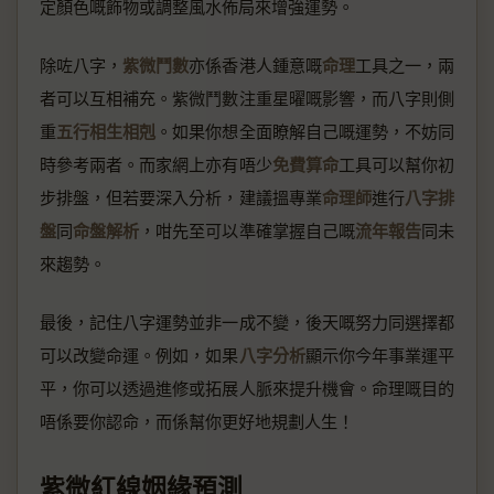
定顏色嘅飾物或調整風水佈局來增強運勢。
除咗八字，
紫微鬥數
亦係香港人鍾意嘅
命理
工具之一，兩
者可以互相補充。紫微鬥數注重星曜嘅影響，而八字則側
重
五行相生相剋
。如果你想全面瞭解自己嘅運勢，不妨同
時參考兩者。而家網上亦有唔少
免費算命
工具可以幫你初
步排盤，但若要深入分析，建議搵專業
命理師
進行
八字排
盤
同
命盤解析
，咁先至可以準確掌握自己嘅
流年報告
同未
來趨勢。
最後，記住八字運勢並非一成不變，後天嘅努力同選擇都
可以改變命運。例如，如果
八字分析
顯示你今年事業運平
平，你可以透過進修或拓展人脈來提升機會。命理嘅目的
唔係要你認命，而係幫你更好地規劃人生！
紫微紅線姻緣預測