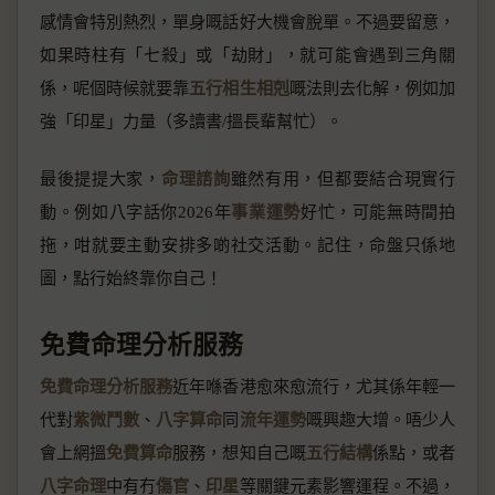
感情會特別熱烈，單身嘅話好大機會脫單。不過要留意，
如果時柱有「七殺」或「劫財」，就可能會遇到三角關
係，呢個時候就要靠
五行相生相剋
嘅法則去化解，例如加
強「印星」力量（多讀書/搵長輩幫忙）。
最後提提大家，
命理諮詢
雖然有用，但都要結合現實行
動。例如八字話你2026年
事業運勢
好忙，可能無時間拍
拖，咁就要主動安排多啲社交活動。記住，命盤只係地
圖，點行始終靠你自己！
免費命理分析服務
免費命理分析服務
近年喺香港愈來愈流行，尤其係年輕一
代對
紫微鬥數
、
八字算命
同
流年運勢
嘅興趣大增。唔少人
會上網搵
免費算命
服務，想知自己嘅
五行結構
係點，或者
八字命理
中有冇
傷官
、
印星
等關鍵元素影響運程。不過，