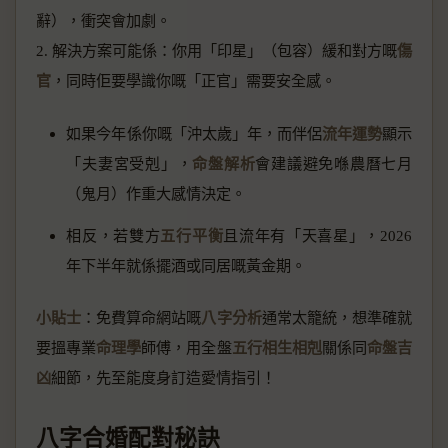
辭），衝突會加劇。
2. 解決方案可能係：你用「印星」（包容）緩和對方嘅
傷
官
，同時佢要學識你嘅「正官」需要安全感。
如果今年係你嘅「沖太歲」年，而伴侶
流年運勢
顯示
「夫妻宮受剋」，
命盤解析
會建議避免喺農曆七月
（鬼月）作重大感情決定。
相反，若雙方
五行平衡
且流年有「天喜星」，2026
年下半年就係擺酒或同居嘅黃金期。
小貼士
：免費算命網站嘅
八字分析
通常太籠統，想準確就
要搵專業
命理學
師傅，用全盤
五行相生相剋
關係同
命盤吉
凶
細節，先至能度身訂造愛情指引！
八字合婚配對秘訣