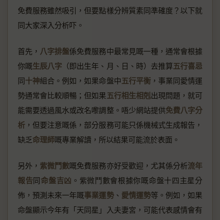
免費服務雖然吸引，但要點樣分辨質素同準確度？以下就
同大家深入分析吓。
首先，
八字排盤
係免費服務中最常見嘅一種，通常會根據
你嘅
生辰八字
（即出生年、月、日、時）去推算
五行喜忌
同
十神
組合。例如，如果命盤中
五行平衡
，事業同愛情運
勢通常會比較順暢；但如果
五行相生相剋
出現問題，就可
能需要透過風水或改名嚟調整。唔少網站提供
免費八字分
析
，但要注意嘅係，部分服務可能只係機械式生成報告，
缺乏
命理師
嘅專業解讀，所以結果可能流於表面。
另外，
紫微鬥數
嘅免費服務亦好受歡迎，尤其係分析
流年
報告
同
命盤吉凶
。紫微鬥數會根據你嘅命盤十四主星分
佈，預測未來一年嘅
事業運勢
、
愛情運勢
等。例如，如果
命盤顯示今年有「天同星」入夫妻宮，可能代表感情會有