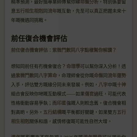
精準預測，最好搵專業師傅幫你睇
命盤分析
，特別係要留
意
五行相生相剋
同
流年
嘅互動，先至可以真正把握未來十
年嘅機遇同挑戰。
前任復合機會評估
前任復合機會評估：紫微鬥數同八字點樣幫你解讀？
想知同前任有冇機會復合？
命理學
可以幫你深入分析！透
過
紫微鬥數
同
八字算命
，命理師會從你嘅
命盤
同
流年運勢
入手，評估雙方嘅緣分同未來發展。例如，
八字
中嘅
十神
組合會反映你哋嘅互動模式——如果
傷官
過旺，可能代表
性格衝動容易爭執；而
印星
強嘅人則較念舊，復合機會相
對高啲。另外，
五行結構
嘅平衡都好關鍵，如果雙方
五行
相生相剋
關係和諧，感情修復嘅可能性自然大增。