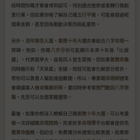
段時間你嘅才華會得到認可，特別適合進修或者轉行做創
意行業。但如果你唔了解自己嘅
五行平衡
，可能會錯過呢
個黃金期，甚至因為衝動決策而搞亂運勢。
另外，
流年報告
入面，
紫微十年大運
亦會結合
八字命理
一
齊睇。例如，你嘅
八字分析
可能顯示未來十年係「比肩
運」，代表競爭大，容易同人發生摩擦。但如果
紫微命盤
同時顯示有「天梁星」坐鎮，咁就可能會化解部分是非，
等你可以靠貴人幫助渡過難關。所以，專業嘅
命理師
通常
會建議客人做
命盤解析
時，要同時參考
紫微鬥數
同
八字排
盤
，先至可以全面掌握運勢。
最後，如果你想深入瞭解自己嘅
紫微十年大運
，可以考慮
做一次詳細嘅
命理諮詢
。而家好多
命理學
平台都會提供
免
費算命
服務，但記住，免費嘅分析通常比較表面，如果想