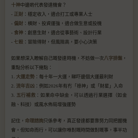
十神
中邊啲代表發達機會？
-
正財
：穩定收入，適合打工或專業人士
-
偏財
：橫財、投資運強，適合做生意或投機
-
食神
：創意生財，適合從事藝術、設計行業
-
七殺
：冒險得財，但風險高，要小心決策
如果想深入瞭解自己嘅發達時機，不妨做一次
八字排盤
，
重點分析以下幾點：
1.
大運走勢
：每十年一大運，睇吓邊個大運最利財
2.
流年吉凶
：例如2026年有冇「祿神」或「財星」入命
3.
五行補救
：如果命中缺金，可以透過行業選擇（如金
融、科技）或風水佈局增強運勢
記住，
命理諮詢
只係參考，真正發達都要靠努力同把握機
會。但知命而行，可以讓你喺對嘅時間做對嘅事，事半功