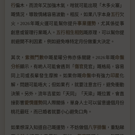
行
偏木，而流年又加強木氣，咁就可能出現「木多火塞」
嘅情況，導致情緒容易波動。相反，如果八字本身
五行
欠
火，2026年嘅火運可能幫你提升
事業運勢
，尤其係從事
創意或管理行業嘅人。
五行相生相剋
嘅原理，可以幫你提
前避開不利因素，例如避免喺特定月份做重大決定。
其次，
紫微鬥數
中嘅星曜分佈亦係關鍵。2026年嘅
命盤
分析
顯示，有啲人可能會遇到「
傷官
見官」嘅格局，容易
同上司或長輩發生摩擦。如果你嘅
命盤
中有強力
印星
化
解，問題可能唔大；但如果冇，就要注意言行，避免衝動
決策。另外，流年吉星如「天同」「天梁」嘅位置，會直
接影響
愛情運勢
同人際關係，單身人士可以留意邊個月份
桃花最旺，而已婚者就要小心避免口角。
如果想深入知道自己嘅運勢，不妨做個
八字排盤
，重點睇