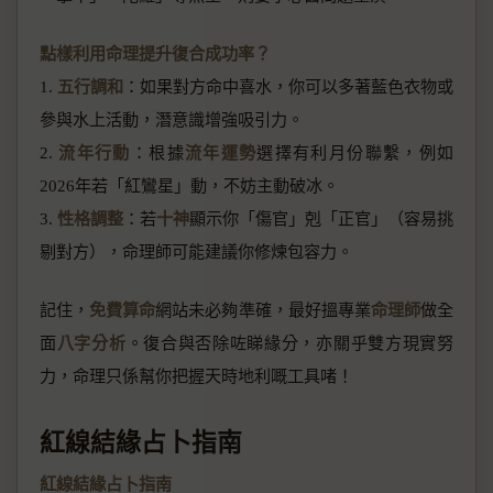
點樣利用命理提升復合成功率？
1.
五行調和
：如果對方命中喜水，你可以多著藍色衣物或
參與水上活動，潛意識增強吸引力。
2.
流年行動
：根據
流年運勢
選擇有利月份聯繫，例如
2026年若「紅鸞星」動，不妨主動破冰。
3.
性格調整
：若
十神
顯示你「傷官」剋「正官」（容易挑
剔對方），命理師可能建議你修煉包容力。
記住，
免費算命
網站未必夠準確，最好搵專業
命理師
做全
面
八字分析
。復合與否除咗睇緣分，亦關乎雙方現實努
力，命理只係幫你把握天時地利嘅工具啫！
紅線結緣占卜指南
紅線結緣占卜指南