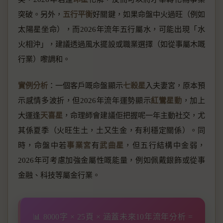
突破。另外，
五行平衡
好關鍵，如果命盤中火過旺（例如
太陽星坐命），而2026年流年五行屬水，可能出現「水
火相沖」，建議透過風水擺設或職業選擇（如從事屬木嘅
行業）嚟調和。
實例分析
：一個客戶嘅命盤顯示
七殺星
入夫妻宮，原本預
示感情多波折，但2026年流年運勢顯示
紅鸞星動
，加上
大運逢
天喜星
，命理師會建議佢把握呢一年主動社交，尤
其係夏季（火旺生土，土又生金，有利穩定關係）。同
時，命盤中若
事業宮
有
武曲星
，但五行結構中金弱，
2026年可考慮加強金屬性嘅能量，例如佩戴銀飾或從事
金融、科技等屬金行業。
📊 8000字 × 25頁 × 涵蓋未來10年流年分析 =