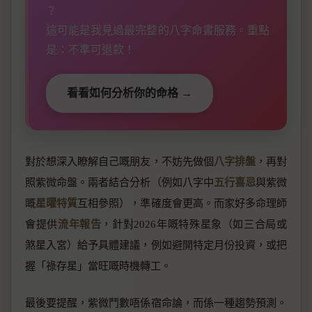
？
這可能是我見過最完整的八字命書服務。重點
是：不準可退款！
看看如何分析你的命格 →
對於想深入瞭解自己嘅朋友，不妨先做個
八字排盤
，再對
照紫微命盤。兩者結合分析（例如八字中
五行喜忌
與紫微
嘅
星曜特質
互相參照），準確度會更高。而家好多命理師
會提供
流年報告
，針對2026年嘅特殊星象（如三合局或
煞星入宮）給予具體建議，例如避開特定月份投資，或把
握「祿存星」當旺嘅時機轉工。
最後要提醒，紫微鬥數唔係宿命論，而係一種趨勢預測。