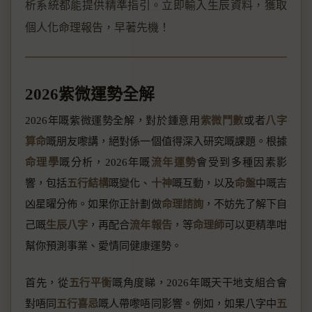
析系統都能提供精準指引。立即輸入生辰資料，獲取
個人化命理報告，早著先機！
2026紫微運勢全解
2026年嘅紫微運勢全解，對於鍾意用
紫微鬥數
或者
八字
算命
嘅朋友嚟講，絕對係一個值得深入研究嘅課題。根據
命理學
嘅分析，2026年嘅
流年運勢
會受到多種因素影
響，包括
五行結構
嘅變化、
十神
嘅互動，以及
命盤
中嘅吉
凶星曜分佈。如果你正計劃做
命理諮詢
，不妨先了解下自
己嘅
生辰八字
，再配合
流年報告
，等
命理師
可以更精準咁
幫你預測事業、愛情同健康運勢。
首先，從
五行平衡
嘅角度睇，2026年嘅天干地支組合會
對唔同
五行喜忌
嘅人帶嚟唔同影響。例如，如果八字中
五