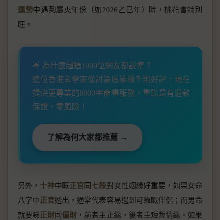
運勢
中遇到屬火年份（如2026乙巳年）時，桃花會特別
旺。
🌟 為什麼超過1000位網友都說準？
這位香港玄學家從討論區累積千則好評，現在
提供更專業的8000字命書服務。重點是有退款
保證，零風險！
了解為何大家都推薦 →
另外，
十神
中嘅
正官
同
七殺
對女性姻緣好重要，如果女命
八字中
正官
透出，通常代表容易遇到可靠嘅伴侶；而男命
就要睇
正財
同
偏財
，前者主正緣，後者主短暫情緣。如果