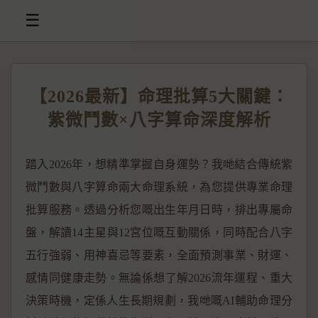
☰
【2026最新】命理批算5大關鍵：
紫微鬥數×八字算命深度解析
踏入2026年，想精準掌握自身運勢？我哋結合傳統紫
微鬥數與八字算命兩大命理系統，為您提供專業命理
批算服務。透過分析您嘅出生年月日時，排出專屬命
盤，解讀14主星與12宮位嘅互動關係，同時配合八字
五行強弱、用神喜忌等要素，全面預測事業、財運、
感情同健康走勢。無論係想了解2026流年運程、重大
決策時機，定係人生長期規劃，我哋嘅AI輔助命理分