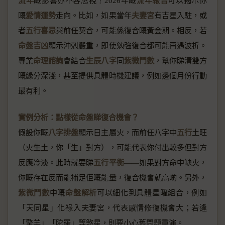
流年
嘅影響亦不容忽視！2026年嘅
流年報告
可以揭示你
嘅
愛情運勢
走向。比如，如果當年
夫妻宮
有吉星入駐，或
者
五行喜忌
與前任契合，可能係復合嘅黃金期。相反，若
命盤吉凶
顯示沖剋嚴重，即使勉強復合都可能再遇波折。
專業
命理諮詢
會結合
生辰八字
同
紫微鬥數
，幫你睇清雙方
嘅緣分深淺，甚至提供具體時機建議，例如邊個月份行動
最有利。
實例分析：點樣從命盤睇復合機會？
假設你嘅
八字排盤
顯示日主屬火，而前任八字中
五行
土旺
（火生土，你「生」對方），可能代表你付出較多但對方
反應冷淡。此時就要睇
五行平衡
——如果對方命中缺火，
你嘅存在反而能補足佢嘅能量，復合機會就高啲。另外，
紫微鬥數
中嘅
命盤解析
可以細化到具體星曜組合，例如
「天同星」化祿入夫妻宮，代表感情修復機會大；若逢
「擎羊」「陀羅」等煞星，則要小心舊問題重演。