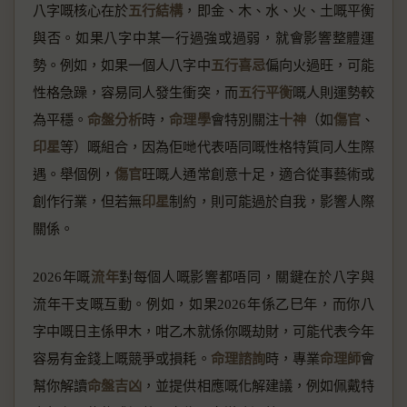
八字嘅核心在於
五行結構
，即金、木、水、火、土嘅平衡
與否。如果八字中某一行過強或過弱，就會影響整體運
勢。例如，如果一個人八字中
五行喜忌
偏向火過旺，可能
性格急躁，容易同人發生衝突，而
五行平衡
嘅人則運勢較
為平穩。
命盤分析
時，
命理學
會特別關注
十神
（如
傷官
、
印星
等）嘅組合，因為佢哋代表唔同嘅性格特質同人生際
遇。舉個例，
傷官
旺嘅人通常創意十足，適合從事藝術或
創作行業，但若無
印星
制約，則可能過於自我，影響人際
關係。
2026年嘅
流年
對每個人嘅影響都唔同，關鍵在於八字與
流年干支嘅互動。例如，如果2026年係乙巳年，而你八
字中嘅日主係甲木，咁乙木就係你嘅劫財，可能代表今年
容易有金錢上嘅競爭或損耗。
命理諮詢
時，專業
命理師
會
幫你解讀
命盤吉凶
，並提供相應嘅化解建議，例如佩戴特