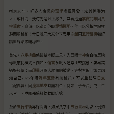
喺2026年，好多人會靠
命理學
嚟搵真愛，尤其係香港
人，成日問「幾時先遇到正緣？」其實透過
紫微鬥數
同
八
字算命
，真係可以睇到你嘅
愛情運勢
，仲可以分析埋點樣
避開爛桃花！今日就同大家分享點用
命盤
同
五行結構
嚟解
讀紅線結緣嘅秘密。
首先，
八字排盤
係最基本嘅工具，入面嘅
十神
會直接反映
你嘅感情模式。例如，
傷官
多嘅人通常比較挑剔，容易錯
過好緣份；而
印星
旺嘅人就傾向被動，等對方追。如果想
知自己2026年嘅
流年運勢
有無桃花，可以重點睇
日支
（配偶宮）同
流年地支
有無相合，例如「子丑合」或「午
未合」，呢啲都係紅線動嘅信號。
至於
五行平衡
亦好關鍵，如果八字中
五行喜忌
明顯，例如