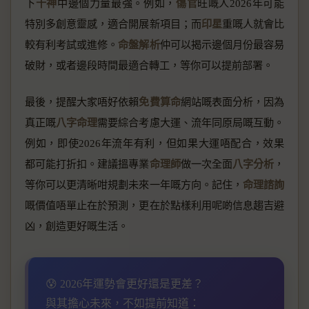
下
十神
中邊個力量最強。例如，
傷官
旺嘅人2026年可能
特別多創意靈感，適合開展新項目；而
印星
重嘅人就會比
較有利考試或進修。
命盤解析
仲可以揭示邊個月份最容易
破財，或者邊段時間最適合轉工，等你可以提前部署。
最後，提醒大家唔好依賴
免費算命
網站嘅表面分析，因為
真正嘅
八字命理
需要綜合考慮大運、流年同原局嘅互動。
例如，即使2026年流年有利，但如果大運唔配合，效果
都可能打折扣。建議搵專業
命理師
做一次全面
八字分析
，
等你可以更清晰咁規劃未來一年嘅方向。記住，
命理諮詢
嘅價值唔單止在於預測，更在於點樣利用呢啲信息趨吉避
凶，創造更好嘅生活。
😰 2026年運勢會更好還是更差？
與其擔心未來，不如提前知道：