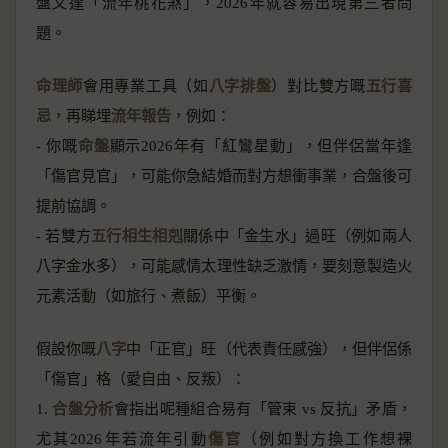
盤又逢「流年桃花煞」，2026年就容易出現第三者問
題。
命理師
會用專業工具（如
八字排盤
）對比雙方嘅
五行喜
忌
，再睇埋
流年報告
，例如：
- 你嘅
命盤
顯示2026年有「紅鸞星動」，但伴侶當年逢
「傷官見官」，可能你急結婚而對方想衝事業，合盤後可
提前協調。
- 若雙方
五行相生相剋
關係中「金生水」過旺（例如兩人
八字金水多），可能感情太理性缺乏激情，要刻意製造火
元素活動（如旅行、煮飯）平衡。
假設你嘅
八字
中「正官」旺（代表責任感強），但伴侶係
「傷官」格（愛自由、反叛）：
1.
合盤分析
會指出呢種組合易有「管束 vs 反抗」矛盾，
尤其2026年若流年引動
傷官
（例如對方換工作想裸