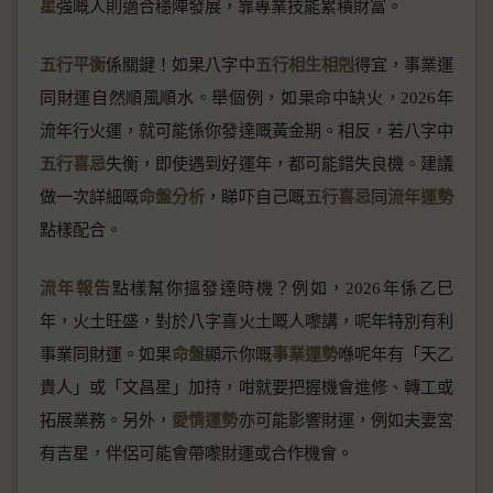
星
強嘅人則適合穩陣發展，靠專業技能累積財富。
五行平衡
係關鍵！如果八字中
五行相生相剋
得宜，事業運
同財運自然順風順水。舉個例，如果命中缺火，2026年
流年行火運，就可能係你發達嘅黃金期。相反，若八字中
五行喜忌
失衡，即使遇到好運年，都可能錯失良機。建議
做一次詳細嘅
命盤分析
，睇吓自己嘅
五行喜忌
同
流年運勢
點樣配合。
流年報告
點樣幫你搵發達時機？例如，2026年係乙巳
年，火土旺盛，對於八字喜火土嘅人嚟講，呢年特別有利
事業同財運。如果
命盤
顯示你嘅
事業運勢
喺呢年有「天乙
貴人」或「文昌星」加持，咁就要把握機會進修、轉工或
拓展業務。另外，
愛情運勢
亦可能影響財運，例如夫妻宮
有吉星，伴侶可能會帶嚟財運或合作機會。