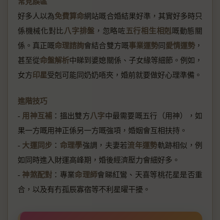
常見誤區
好多人以為
免費算命
網站嘅合婚結果好準，其實好多時只
係機械化對比
八字排盤
，忽略咗
五行相生相剋
嘅動態關
係。真正嘅
命理諮詢
會結合雙方嘅
事業運勢
同
愛情運勢
，
甚至從
命盤解析
中睇到婆媳關係、子女緣等細節。例如，
女方
印星
受剋可能同奶奶唔夾，婚前就要做好心理準備。
進階技巧
-
用神互補
：搵出雙方
八字
中最需要嘅五行（用神），如
果一方嘅用神正係另一方嘅強項，婚姻會互相扶持。
-
大運同步
：
命理學
強調，夫妻若
流年運勢
軌跡相似，例
如同時進入財運高峰期，婚後經濟壓力會細好多。
-
神煞配對
：專業
命理師
會睇紅鸞、天喜等桃花星是否重
合，以及有冇孤辰寡宿等不利星曜干擾。