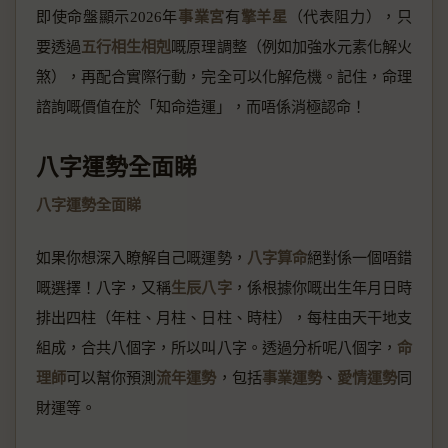
即使命盤顯示2026年
事業宮
有
擎羊星
（代表阻力），只
要透過
五行相生相剋
嘅原理調整（例如加強水元素化解火
煞），再配合實際行動，完全可以化解危機。記住，命理
諮詢嘅價值在於「知命造運」，而唔係消極認命！
八字運勢全面睇
八字運勢全面睇
如果你想深入瞭解自己嘅運勢，
八字算命
絕對係一個唔錯
嘅選擇！八字，又稱
生辰八字
，係根據你嘅出生年月日時
排出四柱（年柱、月柱、日柱、時柱），每柱由天干地支
組成，合共八個字，所以叫八字。透過分析呢八個字，
命
理師
可以幫你預測
流年運勢
，包括
事業運勢
、
愛情運勢
同
財運等。