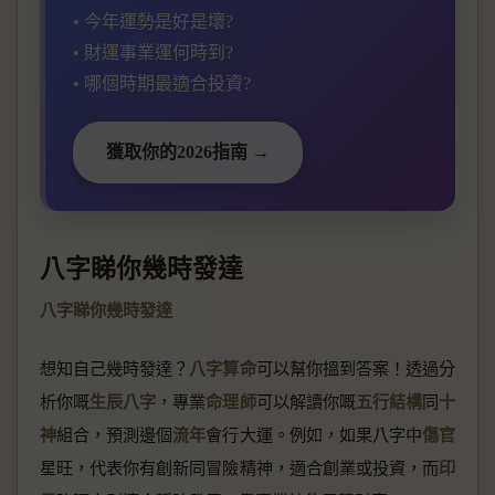
• 今年運勢是好是壞?
• 財運事業運何時到?
• 哪個時期最適合投資?
獲取你的2026指南 →
八字睇你幾時發達
八字睇你幾時發達
想知自己幾時發達？
八字算命
可以幫你搵到答案！透過分
析你嘅
生辰八字
，專業
命理師
可以解讀你嘅
五行結構
同
十
神
組合，預測邊個
流年
會行大運。例如，如果八字中
傷官
星旺，代表你有創新同冒險精神，適合創業或投資，而
印