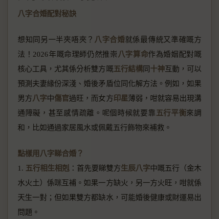
八字合婚配對秘訣
想知同另一半夾唔夾？
八字合婚
就係最傳統又準確嘅方
法！2026年嘅命理師仍然推崇
八字算命
作為婚姻配對嘅
核心工具，尤其係分析雙方嘅
五行結構
同
十神
互動，可以
預測夫妻緣份深淺、婚後矛盾位同化解方法。例如，如果
男方
八字
中
傷官
過旺，而女方
印星
薄弱，咁就容易出現溝
通障礙，甚至感情疏離。呢個時候就要靠
五行平衡
來調
和，比如通過家居風水或佩戴五行飾物來補救。
點樣用八字睇合婚？
1.
五行相生相剋
：首先要睇雙方
生辰八字
中嘅五行（金木
水火土）係咪互補。如果一方缺火，另一方火旺，咁就係
天生一對；但如果雙方都缺水，可能婚後健康或財運易出
問題。