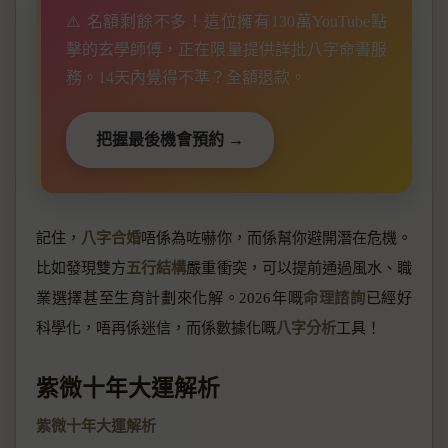
⚠️ 名額剩餘不多！這位擁有130萬YouTube點
擊的玄學師傅，正在限量提供詳批八字命書服
務。14天內覺得不準？全額退款。
把握最後機會預約 →
記住，
八字合婚
唔係為咗嚇你，而係幫你避開潛在危機。
比如發現雙方
五行結構
嚴重衝突，可以提前通過風水、職
業選擇甚至生育計劃來化解。2026年嘅
命理諮詢
已經好
科學化，唔再係迷信，而係數據化嘅
八字分析
工具！
紫微十年大運解析
紫微十年大運解析